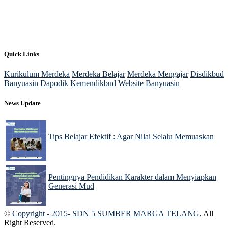
Quick Links
Kurikulum Merdeka
Merdeka Belajar
Merdeka Mengajar
Disdikbud
Banyuasin
Dapodik
Kemendikbud
Website Banyuasin
News Update
Tips Belajar Efektif : Agar Nilai Selalu Memuaskan
22 Nov 2024
Pentingnya Pendidikan Karakter dalam Menyiapkan
Generasi Mud
22 Nov 2024
©
Copyright - 2015- SDN 5 SUMBER MARGA TELANG
, All
Right Reserved.