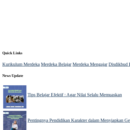
Quick Links
Kurikulum Merdeka
Merdeka Belajar
Merdeka Mengajar
Disdikbud 
News Update
Tips Belajar Efektif : Agar Nilai Selalu Memuaskan
22 Nov 2024
Pentingnya Pendidikan Karakter dalam Menyiapkan G
22 Nov 2024