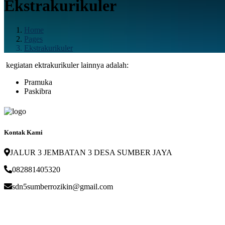
Ekstrakurikuler
Home
Pages
Ekstrakurikuler
kegiatan ektrakurikuler lainnya adalah:
Pramuka
Paskibra
Kontak Kami
JALUR 3 JEMBATAN 3 DESA SUMBER JAYA
082881405320
sdn5sumberrozikin@gmail.com